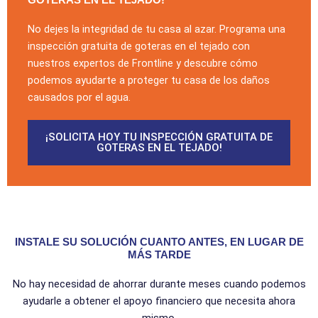
No dejes la integridad de tu casa al azar. Programa una
inspección gratuita de goteras en el tejado con
nuestros expertos de Frontline y descubre cómo
podemos ayudarte a proteger tu casa de los daños
causados por el agua.
¡SOLICITA HOY TU INSPECCIÓN GRATUITA DE
GOTERAS EN EL TEJADO!
INSTALE SU SOLUCIÓN CUANTO ANTES, EN LUGAR DE
MÁS TARDE
No hay necesidad de ahorrar durante meses cuando podemos
ayudarle a obtener el apoyo financiero que necesita ahora
mismo.