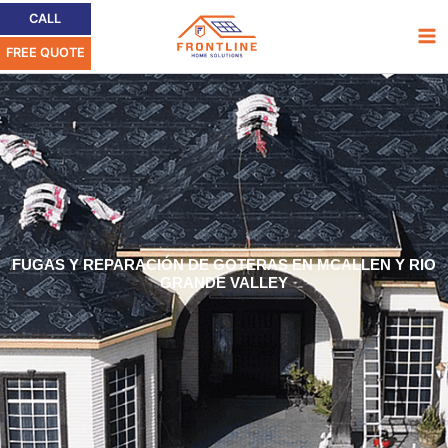
Ir
Ma
CALL
al
FREE QUOTE
Me
contenido
FUGAS Y REPARACIÓN DE GOTERAS EN MCALLEN Y RIO
GRANDE VALLEY