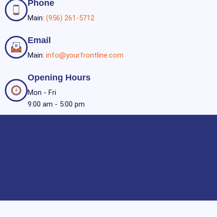
Phone
Main:
(956) 261-5712
Email
Main:
info@yourfrontline.com
Opening Hours
Mon - Fri
9:00 am - 5:00 pm