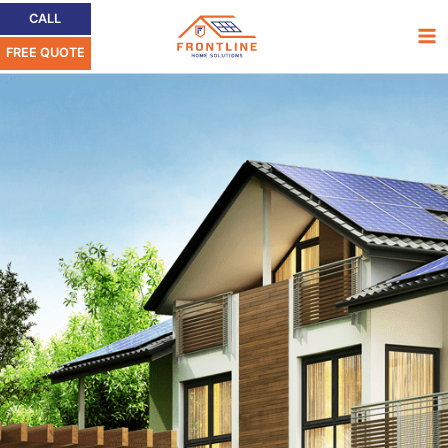
Ir
Ma
CALL
al
FREE QUOTE
Me
contenido