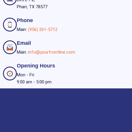
Pharr, TX 78577
Phone
Main:
(956) 261-5712
Email
Main:
info@yourfrontline.com
Opening Hours
Mon - Fri
9:00 am - 5:00 pm