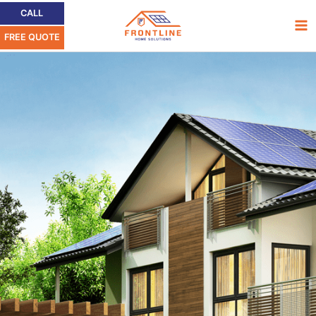
Ir
Ma
CALL
al
FREE QUOTE
Me
contenido