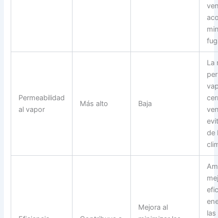
ven
aco
min
fug
La
per
vap
Permeabilidad
cer
Más alto
Baja
al vapor
ven
evi
de
cl
Am
mej
efi
ene
Mejora al
las