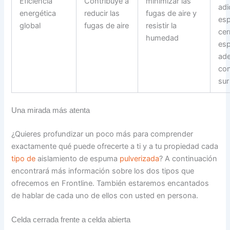
Eficiencia
Contribuye a
minimizar las
adi
energética
reducir las
fugas de aire y
esp
global
fugas de aire
resistir la
cer
humedad
esp
ade
con
sur
Una mirada más atenta
¿Quieres profundizar un poco más para comprender
exactamente qué puede ofrecerte a ti y a tu propiedad cada
tipo de
aislamiento de espuma
pulverizada
? A continuación
encontrará más información sobre los dos tipos que
ofrecemos en Frontline. También estaremos encantados
de hablar de cada uno de ellos con usted en persona.
Celda cerrada frente a celda abierta