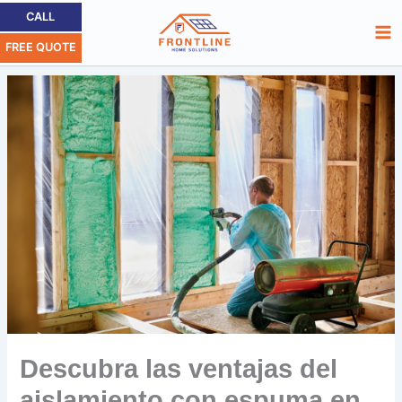
Ir
Ma
CALL
al
FREE QUOTE
Me
contenido
Descubra las ventajas del
aislamiento con espuma en