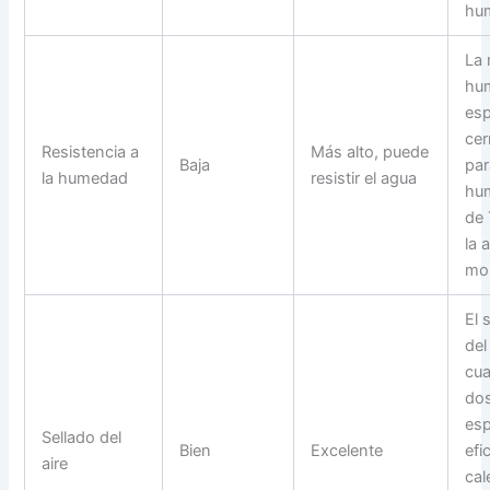
hu
La 
hu
esp
cer
Resistencia a
Más alto, puede
Baja
par
la humedad
resistir el agua
hum
de 
la 
mo
El 
del
cua
dos
esp
Sellado del
Bien
Excelente
efi
aire
cal