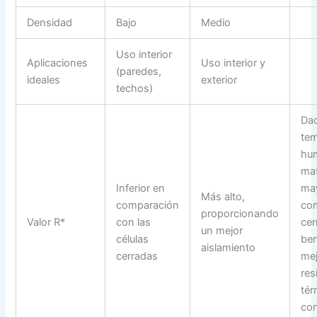
Densidad
Bajo
Medio
Uso interior
Aplicaciones
Uso interior y
(paredes,
ideales
exterior
techos)
Dad
tem
hu
mat
Inferior en
may
Más alto,
comparación
com
proporcionando
Valor R*
con las
cer
un mejor
células
ben
aislamiento
cerradas
mej
res
tér
con