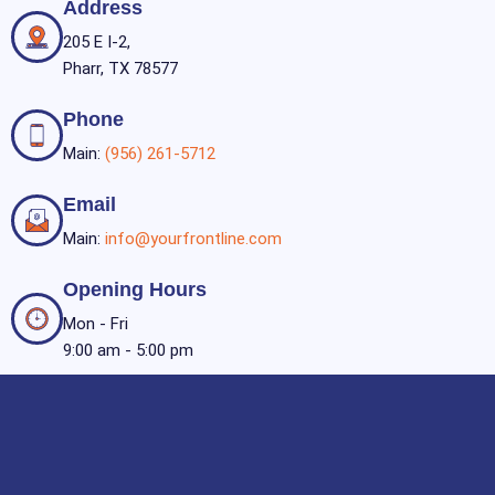
Address
205 E I-2,
Pharr, TX 78577
Phone
Main:
(956) 261-5712
Email
Main:
info@yourfrontline.com
Opening Hours
Mon - Fri
9:00 am - 5:00 pm